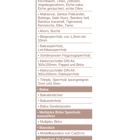
Kischbaum, Tineo, Zebrano,
Vogelaugenahorn, Eiche natur,
Eiche geräuchert, echte Olive
• Makassar, Santos Palisander,
Bubinga, Satin Nuss, Bambus hell,
Bambus karamell, Tigerwood,
Kernesche, Eibe, Tamo
• Ahorn, Buche
• Biegesperrholz von 1,8mm bis
10mm
• Balsasperrholz,
Leichtbausperrholz
• Sonderposten Flugzeugsperrholz
• Kleinzuschnitte DIN A4,
300x200mm, Pappel und Birke
• Kleinzuschnitte DIN A4,
300x200mm, Edelsperrholz
• Thinply, Sperrholz lasergeeignet
2mm und 3mm
• Balsa
• Balsabrettchen
• Balsastirnholz
• Balsa Sonderposten
• Multiplex Birke Sperrholz
wasserfest
• Multiplex Birke
• Bausätze
• Modellbausätze von Cad2cnc
• Sperrholz für Cajon