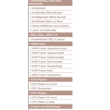
• Schleifmittel, Leim und
Klebstoffe
• Schleifmittel
• Schleifmittel Mirka Abralon
• Schleifgewebe Mirka Abranet
• Schleifmittel Mirka Q.Silver
• Handschleifblöcke und Zubehör
• Leime und Klebstoffe
• BELI-ZELL, BELI-CA
• Kontaktkleber BELI-Contact
• VHM-Fräser
• VHM-Fräser diamantverzahnt
• VHM-Fräser spiralverzahnt
• VHM-Fräser Zweischneider
• VHM-Fräser Einschneider
• VHM-Fräser Sonderlänge
• VHM-Fräsersätze
• VHM-Fräser Restposten
• GFK Platten
• GFK Platten 0,5-4mm
• GFK Restposten
• CFK Platten
• CFK Platten 0,5-4mm
• CFK Platten 2.Wahl
» Fräser und Werkzeuge