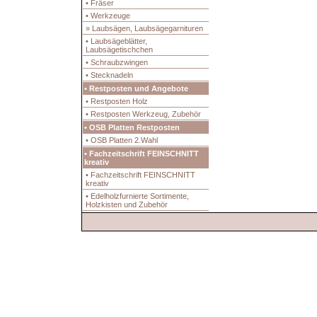
• Fräser
• Werkzeuge
» Laubsägen, Laubsägegarnituren
• Laubsägeblätter,
Laubsägetischchen
• Schraubzwingen
• Stecknadeln
• Restposten und Angebote
• Restposten Holz
• Restposten Werkzeug, Zubehör
• OSB Platten Restposten
• OSB Platten 2.Wahl
• Fachzeitschrift FEINSCHNITT
kreativ
• Fachzeitschrift FEINSCHNITT
kreativ
• Edelholzfurnierte Sortimente,
Holzkisten und Zubehör