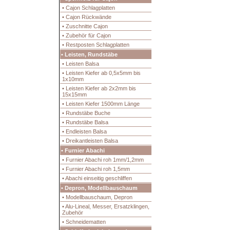
• Cajon Schlagplatten
• Cajon Rückwände
• Zuschnitte Cajon
• Zubehör für Cajon
• Restposten Schlagplatten
• Leisten, Rundstäbe
• Leisten Balsa
• Leisten Kiefer ab 0,5x5mm bis
1x10mm
• Leisten Kiefer ab 2x2mm bis
15x15mm
• Leisten Kiefer 1500mm Länge
• Rundstäbe Buche
• Rundstäbe Balsa
• Endleisten Balsa
• Dreikantleisten Balsa
• Furnier Abachi
• Furnier Abachi roh 1mm/1,2mm
• Furnier Abachi roh 1,5mm
• Abachi einseitig geschliffen
• Depron, Modellbauschaum
• Modellbauschaum, Depron
• Alu-Lineal, Messer, Ersatzklingen,
Zubehör
• Schneidematten