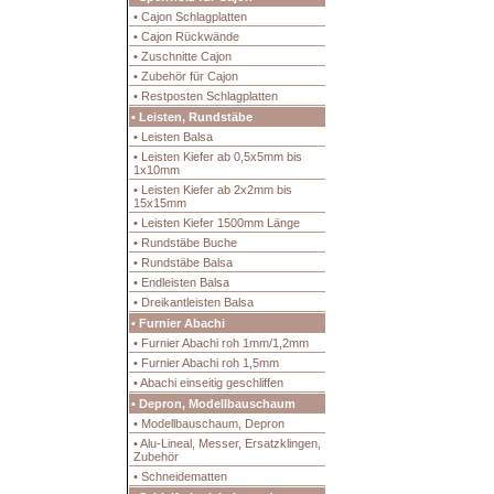
• Cajon Schlagplatten
• Cajon Rückwände
• Zuschnitte Cajon
• Zubehör für Cajon
• Restposten Schlagplatten
• Leisten, Rundstäbe
• Leisten Balsa
• Leisten Kiefer ab 0,5x5mm bis
1x10mm
• Leisten Kiefer ab 2x2mm bis
15x15mm
• Leisten Kiefer 1500mm Länge
• Rundstäbe Buche
• Rundstäbe Balsa
• Endleisten Balsa
• Dreikantleisten Balsa
• Furnier Abachi
• Furnier Abachi roh 1mm/1,2mm
• Furnier Abachi roh 1,5mm
• Abachi einseitig geschliffen
• Depron, Modellbauschaum
• Modellbauschaum, Depron
• Alu-Lineal, Messer, Ersatzklingen,
Zubehör
• Schneidematten