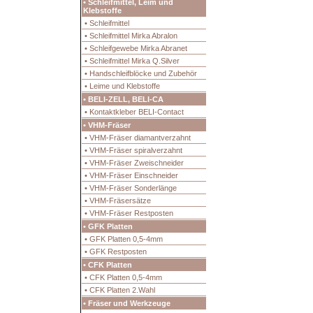
• Schleifmittel, Leim und
Klebstoffe
• Schleifmittel
• Schleifmittel Mirka Abralon
• Schleifgewebe Mirka Abranet
• Schleifmittel Mirka Q.Silver
• Handschleifblöcke und Zubehör
• Leime und Klebstoffe
• BELI-ZELL, BELI-CA
• Kontaktkleber BELI-Contact
• VHM-Fräser
• VHM-Fräser diamantverzahnt
• VHM-Fräser spiralverzahnt
• VHM-Fräser Zweischneider
• VHM-Fräser Einschneider
• VHM-Fräser Sonderlänge
• VHM-Fräsersätze
• VHM-Fräser Restposten
• GFK Platten
• GFK Platten 0,5-4mm
• GFK Restposten
• CFK Platten
• CFK Platten 0,5-4mm
• CFK Platten 2.Wahl
• Fräser und Werkzeuge