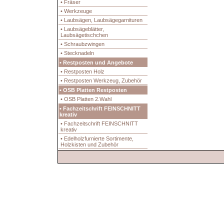
• Fräser
• Werkzeuge
• Laubsägen, Laubsägegarnituren
• Laubsägeblätter,
Laubsägetischchen
• Schraubzwingen
• Stecknadeln
• Restposten und Angebote
• Restposten Holz
• Restposten Werkzeug, Zubehör
• OSB Platten Restposten
• OSB Platten 2.Wahl
• Fachzeitschrift FEINSCHNITT
kreativ
• Fachzeitschrift FEINSCHNITT
kreativ
• Edelholzfurnierte Sortimente,
Holzkisten und Zubehör